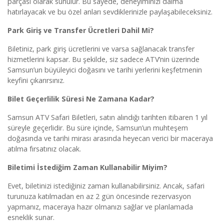
parçası olarak sunulur. Bu sayede, deneyiminizi daima
hatırlayacak ve bu özel anları sevdiklerinizle paylaşabileceksiniz.
Park Giriş ve Transfer Ücretleri Dahil Mi?
Biletiniz, park giriş ücretlerini ve varsa sağlanacak transfer
hizmetlerini kapsar. Bu şekilde, siz sadece ATV’nin üzerinde
Samsun’un büyüleyici doğasını ve tarihi yerlerini keşfetmenin
keyfini çıkarırsınız.
Bilet Geçerlilik Süresi Ne Zamana Kadar?
Samsun ATV Safari Biletleri, satın alındığı tarihten itibaren 1 yıl
süreyle geçerlidir. Bu süre içinde, Samsun’un muhteşem
doğasında ve tarihi mirası arasında heyecan verici bir maceraya
atılma fırsatınız olacak.
Biletimi İstediğim Zaman Kullanabilir Miyim?
Evet, biletinizi istediğiniz zaman kullanabilirsiniz. Ancak, safari
turunuza katılmadan en az 2 gün öncesinde rezervasyon
yapmanız, maceraya hazır olmanızı sağlar ve planlamada
esneklik sunar.