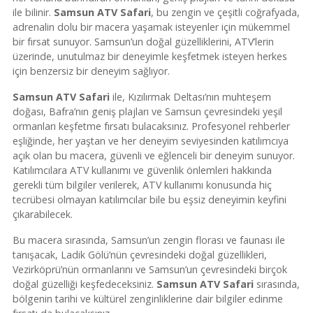
ile bilinir.
Samsun ATV Safari
, bu zengin ve çeşitli coğrafyada,
adrenalin dolu bir macera yaşamak isteyenler için mükemmel
bir fırsat sunuyor. Samsun’un doğal güzelliklerini, ATV’lerin
üzerinde, unutulmaz bir deneyimle keşfetmek isteyen herkes
için benzersiz bir deneyim sağlıyor.
Samsun ATV Safari
ile, Kızılırmak Deltası’nın muhteşem
doğası, Bafra’nın geniş plajları ve Samsun çevresindeki yeşil
ormanları keşfetme fırsatı bulacaksınız. Profesyonel rehberler
eşliğinde, her yaştan ve her deneyim seviyesinden katılımcıya
açık olan bu macera, güvenli ve eğlenceli bir deneyim sunuyor.
Katılımcılara ATV kullanımı ve güvenlik önlemleri hakkında
gerekli tüm bilgiler verilerek, ATV kullanımı konusunda hiç
tecrübesi olmayan katılımcılar bile bu eşsiz deneyimin keyfini
çıkarabilecek.
Bu macera sırasında, Samsun’un zengin florası ve faunası ile
tanışacak, Ladik Gölü’nün çevresindeki doğal güzellikleri,
Vezirköprü’nün ormanlarını ve Samsun’un çevresindeki birçok
doğal güzelliği keşfedeceksiniz.
Samsun ATV Safari
sırasında,
bölgenin tarihi ve kültürel zenginliklerine dair bilgiler edinme