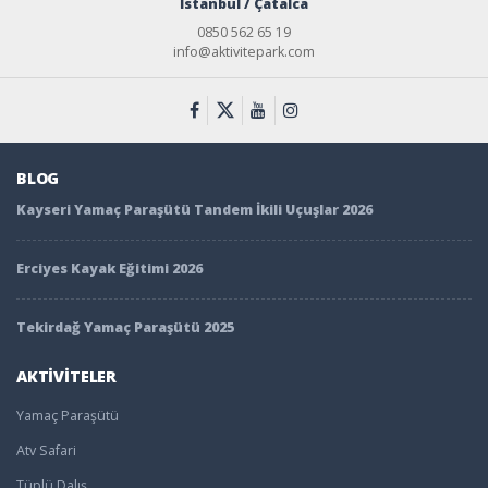
İstanbul / Çatalca
0850 562 65 19
info@aktivitepark.com
BLOG
Kayseri Yamaç Paraşütü Tandem İkili Uçuşlar 2026
Erciyes Kayak Eğitimi 2026
Tekirdağ Yamaç Paraşütü 2025
AKTİVİTELER
Yamaç Paraşütü
Atv Safari
Tüplü Dalış