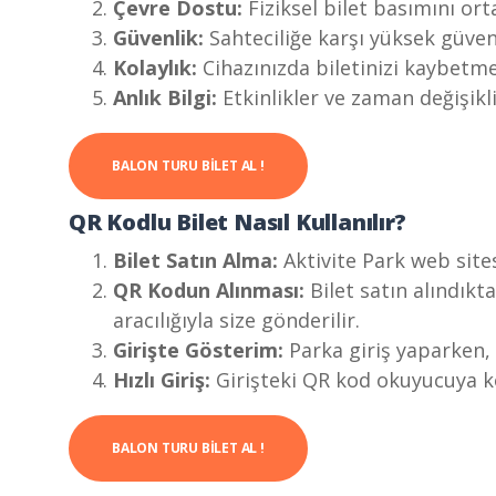
Çevre Dostu:
Fiziksel bilet basımını or
Güvenlik:
Sahteciliğe karşı yüksek güven
Kolaylık:
Cihazınızda biletinizi kaybetme
Anlık Bilgi:
Etkinlikler ve zaman değişikl
BALON TURU BILET AL !
QR Kodlu Bilet Nasıl Kullanılır?
Bilet Satın Alma:
Aktivite Park web sites
QR Kodun Alınması:
Bilet satın alındık
aracılığıyla size gönderilir.
Girişte Gösterim:
Parka giriş yaparken,
Hızlı Giriş:
Girişteki QR kod okuyucuya ko
BALON TURU BILET AL !