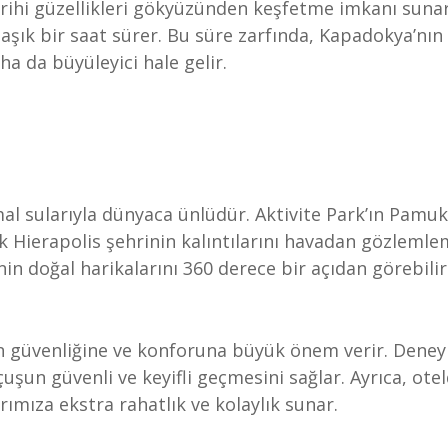
rihi güzellikleri gökyüzünden keşfetme imkanı sunar
aşık bir saat sürer. Bu süre zarfında, Kapadokya’nın
aha da büyüleyici hale gelir.
al sularıyla dünyaca ünlüdür. Aktivite Park’ın Pamu
ik Hierapolis şehrinin kalıntılarını havadan gözleml
n doğal harikalarını 360 derece bir açıdan görebilirs
ın güvenliğine ve konforuna büyük önem verir. Deney
çuşun güvenli ve keyifli geçmesini sağlar. Ayrıca, ote
rımıza ekstra rahatlık ve kolaylık sunar.