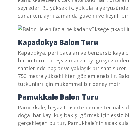
Pamukkale’deki sıcak hava balonları, ortalam
seyreder. Bu yükseklik, yolculara yeryüzün
sunarken, aynı zamanda güvenli ve keyifli bir
Kapadokya Balon Turu
Kapadokya, peri bacaları ve benzersiz kaya o
balon turu, bu eşsiz manzarayı gökyüzünden k
saatlerinde başlar ve yaklaşık bir saat sürer.
750 metre yükseklikten gözlemlenebilir. Bal
tutkunları için mükemmel bir deneyimdir.
Pamukkale Balon Turu
Pamukkale, beyaz travertenleri ve termal sul
doğal harikayı kuş bakışı görmek için eşsiz b
gerçekleşen bu tur, Pamukkale’nin sıcak suları