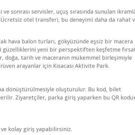
si ve sonrası servisler, uçuş sırasında sunulan ikraml
 Ücretsiz otel transferi, bu deneyimi daha da rahat 
ak hava balon turları, gökyüzünde eşsiz bir macera
i güzelliklerini yeni bir perspektiften keşfetme fırsa
 tur, doğa, tarih ve maceranın mükemmel birleşimiyle
üven arayanlar için Kısacası Aktivite Park.
una dönüştürülmesiyle oluşturulur. Bu kod, bilet
erilir. Ziyaretçiler, parka giriş yaparken bu QR kodu
e kolay giriş yapabilirsiniz.