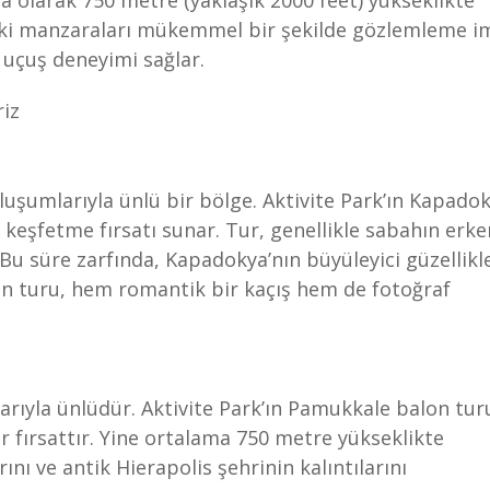
a olarak 750 metre (yaklaşık 2000 feet) yükseklikte
deki manzaraları mükemmel bir şekilde gözlemleme i
 uçuş deneyimi sağlar.
luşumlarıyla ünlü bir bölge. Aktivite Park’ın Kapado
eşfetme fırsatı sunar. Tur, genellikle sabahın erke
 Bu süre zarfında, Kapadokya’nın büyüleyici güzellikl
on turu, hem romantik bir kaçış hem de fotoğraf
arıyla ünlüdür. Aktivite Park’ın Pamukkale balon tur
ir fırsattır. Yine ortalama 750 metre yükseklikte
nı ve antik Hierapolis şehrinin kalıntılarını