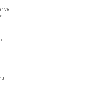
ar ve
ve
tı
nu