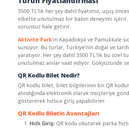
Turun Fiyatlandırması
3500 TL’lik her şey dahil fiyatımız, uçuş önce
elbette unutulmaz bir balon deneyimi içerir.
sorunsuz hale getirir.
Aktivite Park
‘ın Kapadokya ve Pamukkale sıc
sunuyor. Bu turlar, Türkiye’nin doğal ve tarih
yaratıyor. Her şey dahil 3500 TL’lik bu özel
unutulmaz anılar vaat ediyor. Gökyüzünde ser
QR Kodlu Bilet Nedir?
QR kodlu bilet, bilet bilgilerinin bir QR kod
alındığında elektronik olarak müşteriye gönd
göstererek hızlıca giriş yapabilirler.
QR Kodlu Biletin Avantajları
Hızlı Giriş:
QR kodu okutarak parka hızlı v