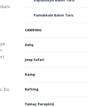
Kapadokya Balon Turu
mkanı
Pamukkale Balon Turu
CAMPING
kya
Dalış
n
eri
Jeep Safari
Kamp
u, bu
Rafting
Yamaç Paraşütü