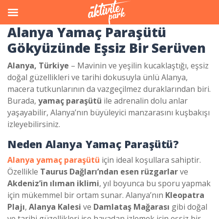
Alanya Yamaç Paraşütü
Gökyüzünde Eşsiz Bir Serüven
Alanya, Türkiye
– Mavinin ve yeşilin kucaklaştığı, eşsiz
doğal güzellikleri ve tarihi dokusuyla ünlü Alanya,
macera tutkunlarının da vazgeçilmez duraklarından biri.
Burada,
yamaç paraşütü
ile adrenalin dolu anlar
yaşayabilir, Alanya’nın büyüleyici manzarasını kuşbakışı
izleyebilirsiniz.
Neden Alanya Yamaç Paraşütü?
Alanya yamaç paraşütü
için ideal koşullara sahiptir.
Özellikle
Taurus Dağları’ndan esen rüzgarlar
ve
Akdeniz’in ılıman iklimi
, yıl boyunca bu sporu yapmak
için mükemmel bir ortam sunar. Alanya’nın
Kleopatra
Plajı
,
Alanya Kalesi
ve
Damlataş Mağarası
gibi doğal
ve tarihi güzellikleri ise havadan izlemek için eşsiz bir