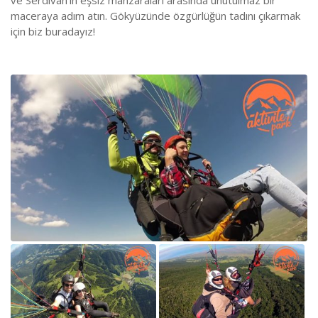
ve Serdivan'ın eşsiz manzaraları arasında unutulmaz bir
maceraya adım atın. Gökyüzünde özgürlüğün tadını çıkarmak
için biz buradayız!