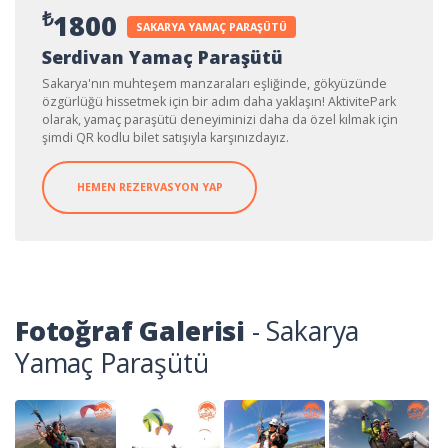
₺
1800
SAKARYA YAMAÇ PARAŞÜTÜ
Serdivan Yamaç Paraşütü
Sakarya'nın muhteşem manzaraları eşliğinde, gökyüzünde
özgürlüğü hissetmek için bir adım daha yaklaşın! AktivitePark
olarak, yamaç paraşütü deneyiminizi daha da özel kılmak için
şimdi QR kodlu bilet satışıyla karşınızdayız.
HEMEN REZERVASYON YAP
Fotoğraf Galerisi
- Sakarya
Yamaç Paraşütü