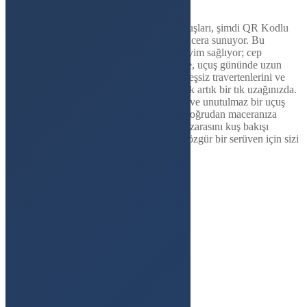
Pamukkale Microlight Turu
Aktivite Park'ın Pamukkale Microlight Uçuşları, şimdi QR Kodlu
Bilet kolaylığı ile daha da erişilebilir bir macera sunuyor. Bu
yenilikçi sistem, hızlı ve sorunsuz bir deneyim sağlıyor; cep
telefonunuza anında gönderilen QR kod ile, uçuş gününde uzun
bekleme sürelerini unutun. Pamukkale'nin eşsiz travertenlerini ve
tarihi güzelliklerini gökyüzünden keşfetmek artık bir tık uzağınızda.
Profesyonel pilotlarımız eşliğinde, güvenli ve unutulmaz bir uçuş
deneyimi yaşayın. QR Kodlu Biletinizle, doğrudan maceranıza
başlayın ve Pamukkale'nin büyüleyici manzarasını kuş bakışı
deneyimleyin. Aktivite Park, gökyüzünde özgür bir serüven için sizi
bekliyor!
Hemen Rezervasyon Yap
Fotograflar