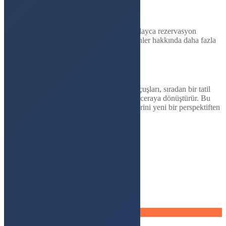
Rezervasyon ve Fiyatlandırma
Uçuşlarımız için web sitemiz üzerinden kolayca rezervasyon
yapabilirsiniz. Fiyatlandırma ve uygun tarihler hakkında daha fazla
bilgi için lütfen bizimle iletişime geçin.
Unutulmaz Bir Deneyim
Aktivite Park Pamukkale'nin Microlight Uçuşları, sıradan bir tatil
deneyimini, gökyüzünde unutulmaz bir maceraya dönüştürür. Bu
özel uçuşla, Pamukkale'nin eşsiz güzelliklerini yeni bir perspektiften
keşfedin ve hayatınızın uçuşuna çıkın!
0850 562 65 19
₺
3800
Pamukkale Microlight Turu