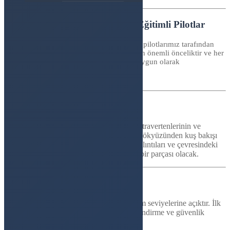
Aktivite Park Farkı
Güvenli ve Eğitimli Pilotlar
Uçuşlarımız, alanında uzman ve deneyimli pilotlarımız tarafından
yönetilmektedir. Güvenliğiniz, bizim için en önemli önceliktir ve her
uçuş, uluslararası güvenlik standartlarına uygun olarak
gerçekleştirilir.
Nefes Kesen Manzaralar
Uçuşunuz sırasında, Pamukkale'nin beyaz travertenlerinin ve
turkuaz sularının büyüleyici manzarasını, gökyüzünden kuş bakışı
göreceksiniz. Ayrıca, antik Hierapolis'in kalıntıları ve çevresindeki
doğal güzellikler, bu benzersiz deneyimin bir parçası olacak.
Herkes İçin Uygun
Microlight uçuşlarımız, tüm yaş ve deneyim seviyelerine açıktır. İlk
kez uçacak olanlar için kapsamlı bir bilgilendirme ve güvenlik
eğitimi sağlanmaktadır.