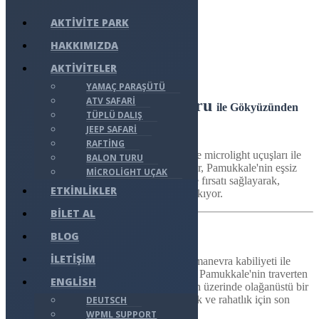
AKTIVITE PARK
HAKKIMIZDA
Pamukkale
AKTIVITELER
YAMAÇ PARAŞÜTÜ
ATV SAFARI
Pamukkale Microlight Turu
ile Gökyüzünden
TÜPLÜ DALIŞ
Eşsiz Bir Perspektif
JEEP SAFARI
RAFTING
Aktivite Park
Pamukkale, maceraseverlere microlight uçuşları ile
BALON TURU
unutulmaz bir deneyim sunuyor. Bu uçuşlar, Pamukkale'nin eşsiz
MICROLIGHT UÇAK
doğal güzelliklerini gökyüzünden keşfetme fırsatı sağlayarak,
ETKINLIKLER
ziyaretçilere hayat boyu sürecek anılar bırakıyor.
BILET AL
Microlight Uçuşunun Özellikleri
BLOG
İLETIŞIM
Microlight uçaklar, hafif yapısı ve yüksek manevra kabiliyeti ile
bilinir. Bu özellikler, pilotlara ve yolculara, Pamukkale'nin traverten
ENGLISH
terasları ve tarihi Hierapolis Antik Kenti'nin üzerinde olağanüstü bir
uçuş deneyimi sunar. Uçaklarımız, güvenlik ve rahatlık için son
DEUTSCH
teknoloji ile donatılmıştır.
WPML SUPPORT