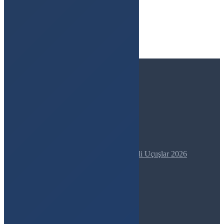
Ormanlı Mah. Boğaçhan Sok 8/A
İstanbul / Çatalca
0850 562 65 19
info@aktivitepark.com
Blog
Kayseri Yamaç Paraşütü Tandem İkili Uçuşlar 2026
Erciyes Kayak Eğitimi 2026
Tekirdağ Yamaç Paraşütü 2025
AKTİVİTELER
Yamaç Paraşütü
Atv Safari